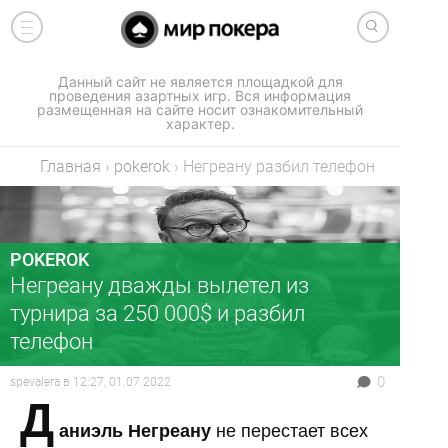
Данный сайт не является площадкой для
проведения азартных игр. Вся информация
размещенная на сайте носит ознакомительный
характер.
Главная
›
pokerok
›
Негреану разбил телефон
POKEROK
Негреану дважды вылетел из
турнира за 250 000$ и разбил
телефон
0
spevalera
в
12:27, 01.07.2022
Д
аниэль Негреану
не перестает всех