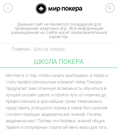
Данный сайт не является площадкой для
проведения азартных игр. Вся информация
размещенная на сайте носит ознакомительный
характер.
Главная
›
Школа покера
ШКОЛА ПОКЕРА
Мечтаете о том, чтобы начать выигрывать в покер и
стать профессиональным игроком? «Мир Покера»
предлагает вам отличную возможность обучаться в
лучшей онлайн-школе и пройти путь от новичка до
профессионала в кратчайшие сроки. Невозможно
представить успешного игрока в покер без наличия
соответствующих академических знаний. Почему
академических? Потому что базовых знаний общих
правил и популярных стратегий явно мало для того,