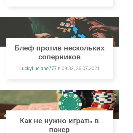
Блеф против нескольких
соперников
LuckyLuciano777
в 09:32, 26.07.2021
Как не нужно играть в
покер