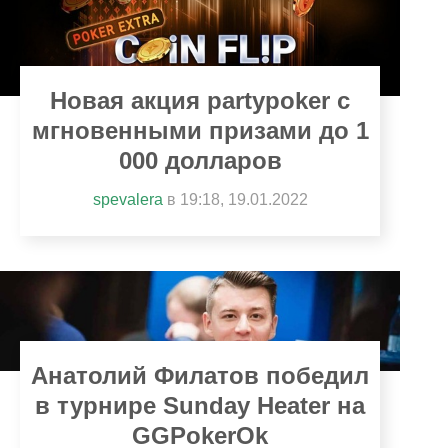
Новая акция partypoker с
мгновенными призами до 1
000 долларов
spevalera
в 19:18, 19.01.2022
Анатолий Филатов победил
в турнире Sunday Heater на
GGPokerOk