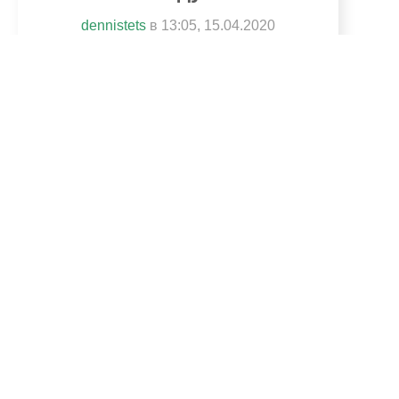
dennistets
в 13:05, 15.04.2020
Психологический портрет
успешного покериста
dennistets
в 13:05, 08.04.2020
←
Назад
1
2
...
36
Вперед
→