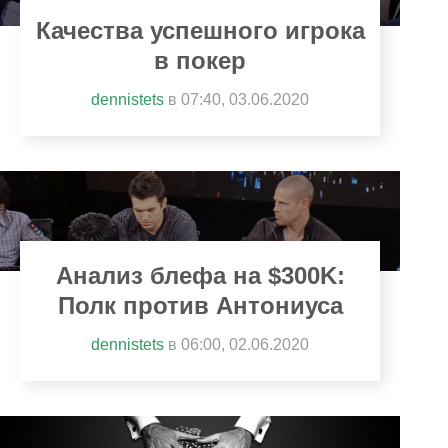
Качества успешного игрока
в покер
dennistets
в 07:40, 03.06.2020
Анализ блефа на $300K:
Полк против Антониуса
dennistets
в 06:00, 02.06.2020