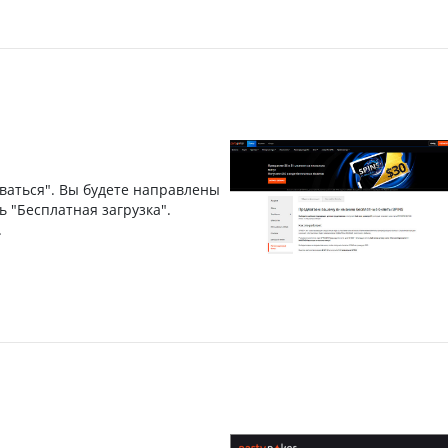
ваться". Вы будете направлены
ь "Бесплатная загрузка".
.