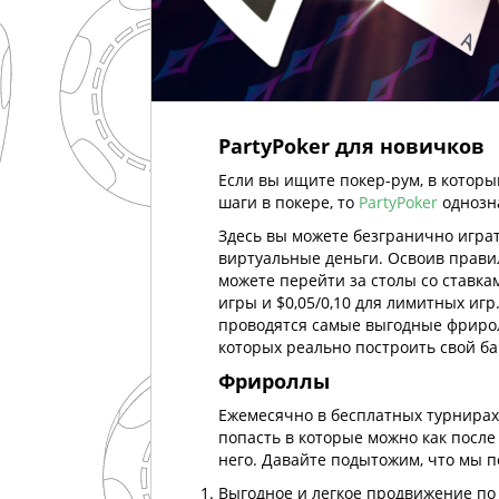
PartyPoker для новичков
Если вы ищите покер-рум, в котор
шаги в покере, то
PartyPoker
однозна
Здесь вы можете безгранично играт
виртуальные деньги. Освоив прави
можете перейти за столы со ставка
игры и $0,05/0,10 для лимитных игр
проводятся самые выгодные фриро
которых реально построить свой ба
Фрироллы
Ежемесячно в бесплатных турнирах
попасть в которые можно как после 
него. Давайте подытожим, что мы п
Выгодное и легкое продвижение по