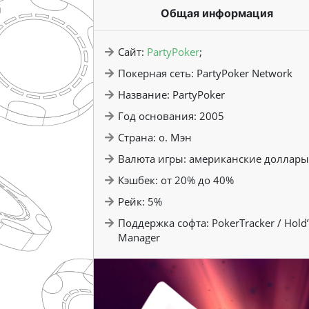
Общая информация
Сайт:
PartyPoker
;
Покерная сеть: PartyPoker Network
Название: PartyPoker
Год основания: 2005
Страна: о. Мэн
Валюта игры: американские доллары
Кэшбек: от 20% до 40%
Рейк: 5%
Поддержка софта: PokerTracker / Hold
Manager