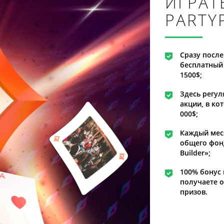
ИГРАТ
PARTY
Сразу после
бесплатный
1500$;
Здесь регу
акции, в ко
000$;
Каждый меся
общего фонд
Builder»;
100% бонус 
получаете 
призов.