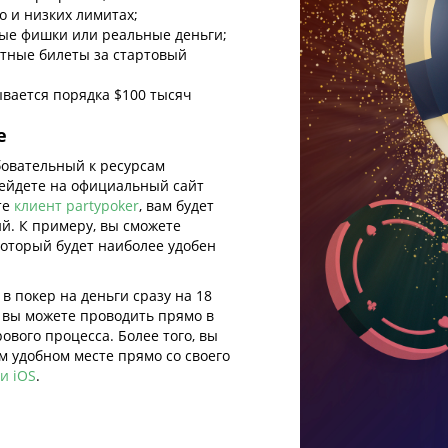
о и низких лимитах;
ые фишки или реальные деньги;
тные билеты за стартовый
ывается порядка $100 тысяч
е
бовательный к ресурсам
рейдете на официальный сайт
те
клиент partypoker
, вам будет
й. К примеру, вы сможете
который будет наиболее удобен
 покер на деньги сразу на 18
 вы можете проводить прямо в
рового процесса. Более того, вы
ом удобном месте прямо со своего
и iOS
.