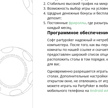
Стабильно высокий трафик на микр
Возможность выбор игры на условн
Щедрые денежные бонусы и беспла
депозит;
Постоянные
фрироллы
, где разыгр
каждый месяц.
Программное обеспечени
Софт partypoker надежный и нетре
компьютера. После того, как вы пе
комнаты по нашей ссылке и скачае
предоставлен широкий список опци
расположить столы в том порядке, 
для вас.
Одновременно разрешается играть в
столах. Дополнительные настройки
открытом окне, не отвлекаясь от иг
можете играть на PartyPoker в люб
мобильного телефона на
Android ил