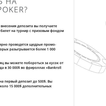
Ь НА
POKER?
 внесения депозита вы получаете
 билет на турнир с призовым фондом
лярно проводятся щедрые промо-
торых разыгрывается более 1 000
ц вы можете побороться за кусок от
а в 30 000$ во фрироллах «Bankroll
на первый депозит до 500$. Вы
около 15 000$ дополнительных