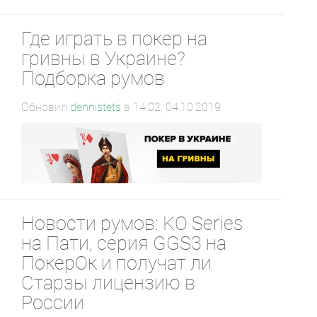
Где играть в покер на
гривны в Украине?
Подборка румов
Обновил
dennistets
в 14:02, 04.10.2019
Новости румов: KO Series
на Пати, серия GGS3 на
ПокерОк и получат ли
Старзы лицензию в
России