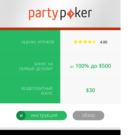
4.86
100% до $500
от
$30
инструкция
обзор