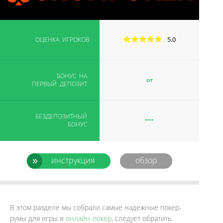
5.0
от
---
инструкция
обзор
В этом разделе мы собрали самые надежные покер-
румы для игры в
онлайн-покер
, следует обратить