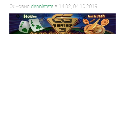
Обновил
dennistets
в 14:02, 04.10.2019
Как играть в покер
бесплатно без депозита:
руководство 2020
Обновил
dennistets
в 14:02, 04.10.2019
Лучшие игровые комнаты