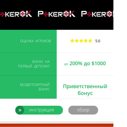
5.0
200% до $1000
от
Приветственный
бонус
инструкция
обзор