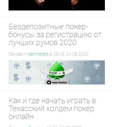
Бездепозитные покер-
бонусы за регистрацию от
лучших румов 2020
Обновил
dennistets
в 09:45, 24.08.2020
Как и где начать играть в
Техасский холдем покер
онлайн