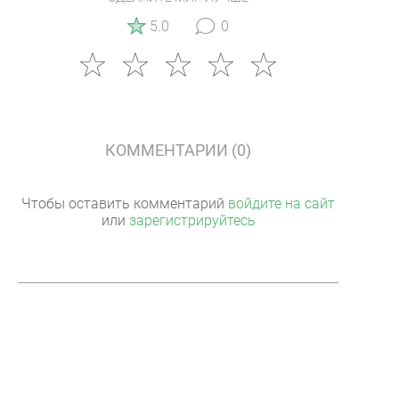
5.0
0
КОММЕНТАРИИ (0)
Чтобы оставить комментарий
войдите на сайт
или
зарегистрируйтесь
ПОКЕР-РУМЫ
КАРТА САЙТА
ПОДДЕРЖКА