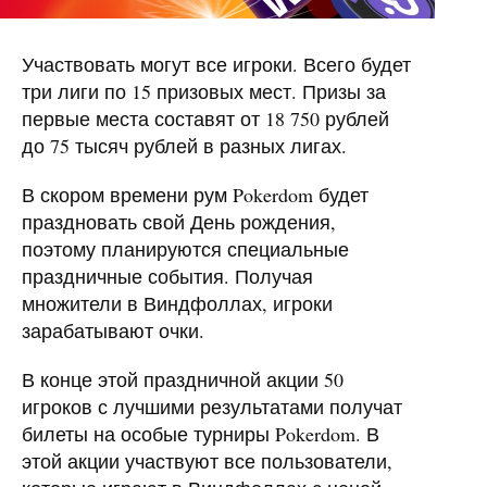
Участвовать могут все игроки. Всего будет
три лиги по 15 призовых мест. Призы за
первые места составят от 18 750 рублей
до 75 тысяч рублей в разных лигах.
В скором времени рум Pokerdom будет
праздновать свой День рождения,
поэтому планируются специальные
праздничные события. Получая
множители в Виндфоллах, игроки
зарабатывают очки.
В конце этой праздничной акции 50
игроков с лучшими результатами получат
билеты на особые турниры Pokerdom. В
этой акции участвуют все пользователи,